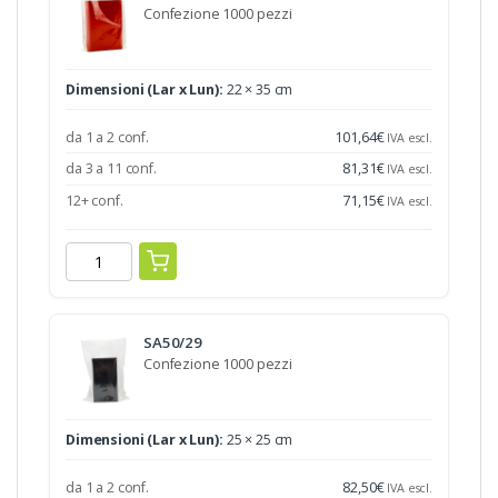
Confezione 1000 pezzi
Dimensioni (Lar x Lun):
22 × 35 cm
da 1 a 2 conf.
101,64
€
IVA escl.
da 3 a 11 conf.
81,31
€
IVA escl.
12+ conf.
71,15
€
IVA escl.
SA50/29
Confezione 1000 pezzi
Dimensioni (Lar x Lun):
25 × 25 cm
da 1 a 2 conf.
82,50
€
IVA escl.