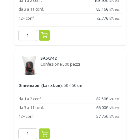
da 1 a 2 conf.
103,95
€
IVA escl.
da 3 a 11 conf.
83,16
€
IVA escl.
12+ conf.
72,77
€
IVA escl.
SA50/42
Confezione 500 pezzi
Dimensioni (Lar x Lun):
50 × 50 cm
da 1 a 2 conf.
82,50
€
IVA escl.
da 3 a 11 conf.
66,00
€
IVA escl.
12+ conf.
57,75
€
IVA escl.