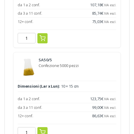
da 1 a 2 conf.
107,18
€
IVA escl.
da 3 a 11 conf.
85,74
€
IVA escl.
12+ conf.
75,03
€
IVA escl.
SA50/5
Confezione 5000 pezzi
Dimensioni (Lar x Lun):
10 × 15 cm
da 1 a 2 conf.
123,75
€
IVA escl.
da 3 a 11 conf.
99,00
€
IVA escl.
12+ conf.
86,63
€
IVA escl.