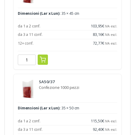
Dimensioni (Lar x Lun):
35 × 45 cm
da 1 a 2 conf.
103,95
€
IVA escl.
da 3 a 11 conf.
83,16
€
IVA escl.
12+ conf.
72,77
€
IVA escl.
SA50/37
Confezione 1000 pezzi
Dimensioni (Lar x Lun):
35 × 50 cm
da 1 a 2 conf.
115,50
€
IVA escl.
da 3 a 11 conf.
92,40
€
IVA escl.