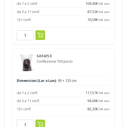
da 1 a 2 conf.
109,40
€
IVA escl.
da 3 a 11 conf.
87,52
€
IVA escl.
12+ conf.
76,58
€
IVA escl.
SA50/53
Confezione 150 pezzi
Dimensioni (Lar x Lun):
95 × 125 cm
da 1 a 2 conf.
117,57
€
IVA escl.
da 3 a 11 conf.
94,06
€
IVA escl.
12+ conf.
82,30
€
IVA escl.