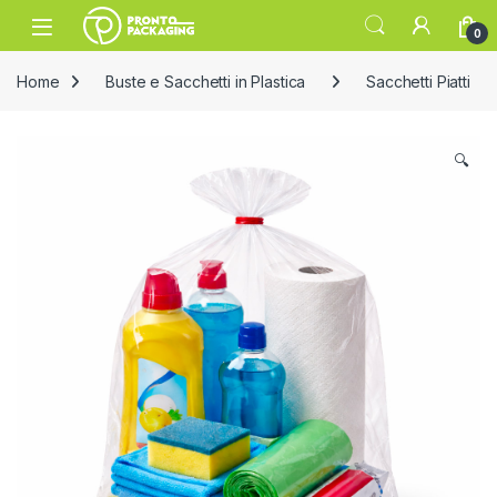
Skip to navigation
Skip to content
Open
0
Home
Buste e Sacchetti in Plastica
Sacchetti Piatti
🔍