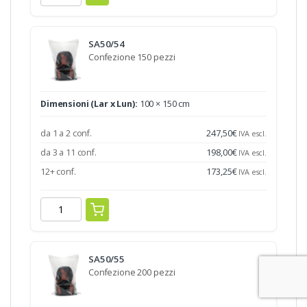
SA50/54
Confezione 150 pezzi
Dimensioni (Lar x Lun):
100 × 150 cm
da 1 a 2 conf.
247,50
€
IVA escl.
da 3 a 11 conf.
198,00
€
IVA escl.
12+ conf.
173,25
€
IVA escl.
SA50/55
Confezione 200 pezzi