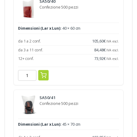
SA50/40
Confezione 500 pezzi
Dimensioni (Lar x Lun):
40 × 60 cm
da 1 a 2 conf.
105,60
€
IVA escl.
da 3 a 11 conf.
84,48
€
IVA escl.
12+ conf.
73,92
€
IVA escl.
SA50/41
Confezione 500 pezzi
Dimensioni (Lar x Lun):
45 × 70 cm