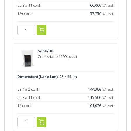
da 3 a 11 conf.
66,00
€
IVA escl.
12+ conf.
57,75
€
IVA escl.
SA50/30
Confezione 1500 pezzi
Dimensioni (Lar x Lun):
25 × 35 cm
da 1 a 2 conf.
144,38
€
IVA escl.
da 3 a 11 conf.
115,50
€
IVA escl.
12+ conf.
101,07
€
IVA escl.