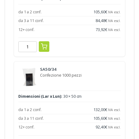
da 1 a 2 conf.
105,60
€
IVA escl.
da 3 a 11 conf.
84,48
€
IVA escl.
12+ conf.
73,92
€
IVA escl.
SA50/34
Confezione 1000 pezzi
Dimensioni (Lar x Lun):
30 × 50 cm
da 1 a 2 conf.
132,00
€
IVA escl.
da 3 a 11 conf.
105,60
€
IVA escl.
12+ conf.
92,40
€
IVA escl.