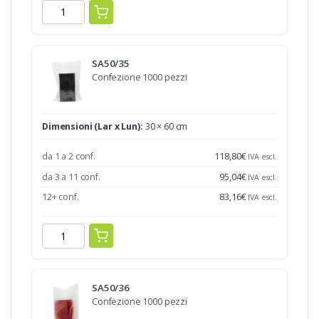
SA50/35
Confezione 1000 pezzi
Dimensioni (Lar x Lun):
30 × 60 cm
da 1 a 2 conf.
118,80
€
IVA escl.
da 3 a 11 conf.
95,04
€
IVA escl.
12+ conf.
83,16
€
IVA escl.
SA50/36
Confezione 1000 pezzi