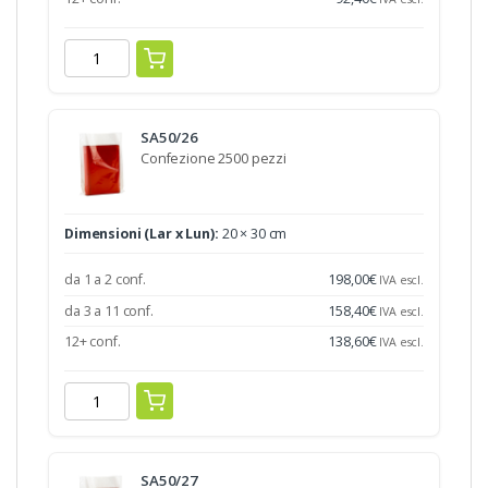
SA50/26
Confezione 2500 pezzi
Dimensioni (Lar x Lun):
20 × 30 cm
da 1 a 2 conf.
198,00
€
IVA escl.
da 3 a 11 conf.
158,40
€
IVA escl.
12+ conf.
138,60
€
IVA escl.
SA50/27