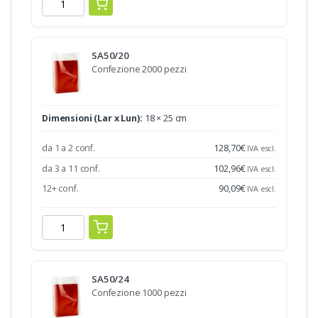
SA50/20
Confezione 2000 pezzi
Dimensioni (Lar x Lun):
18 × 25 cm
da 1 a 2 conf.
128,70
€
IVA escl.
da 3 a 11 conf.
102,96
€
IVA escl.
12+ conf.
90,09
€
IVA escl.
SA50/24
Confezione 1000 pezzi