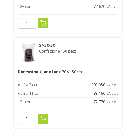
12+ conf.
77,62
€
IVA escl.
SA50/50
Confezione 150 pezzi
Dimensioni (Lar x Lun):
70 × 150 cm
da 1 a 2 conf.
103,95
€
IVA escl.
da 3 a 11 conf.
83,16
€
IVA escl.
12+ conf.
72,77
€
IVA escl.