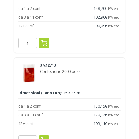
da 1 a 2 conf.
128,70
€
IVA escl.
da 3 a 11 conf.
102,96
€
IVA escl.
12+ conf.
90,09
€
IVA escl.
SA50/18
Confezione 2000 pezzi
Dimensioni (Lar x Lun):
15 × 35 cm
da 1 a 2 conf.
150,15
€
IVA escl.
da 3 a 11 conf.
120,12
€
IVA escl.
12+ conf.
105,11
€
IVA escl.