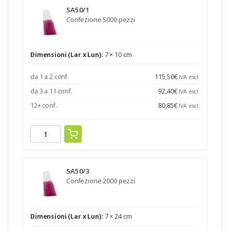
SA50/1
Confezione 5000 pezzi
Dimensioni (Lar x Lun):
7 × 10 cm
da 1 a 2 conf.
115,50
€
IVA escl.
da 3 a 11 conf.
92,40
€
IVA escl.
12+ conf.
80,85
€
IVA escl.
SA50/3
Confezione 2000 pezzi
Dimensioni (Lar x Lun):
7 × 24 cm