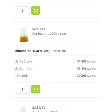
SA50/11
Confezione 2000 pezzi
Dimensioni (Lar x Lun):
10 × 10 cm
da 1 a 2 conf.
41,80
€
IVA escl.
da 3 a 11 conf.
33,44
€
IVA escl.
12+ conf.
29,26
€
IVA escl.
SA50/12