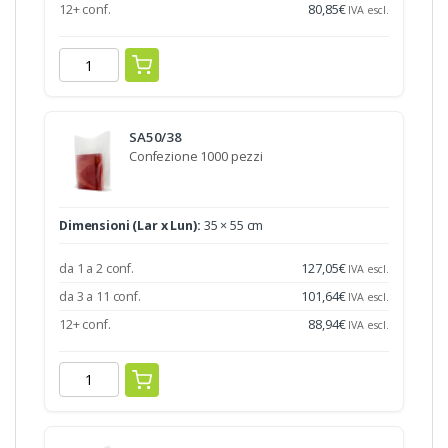
12+ conf.
80,85
€
IVA escl.
SA50/38
Confezione 1000 pezzi
Dimensioni (Lar x Lun):
35 × 55 cm
da 1 a 2 conf.
127,05
€
IVA escl.
da 3 a 11 conf.
101,64
€
IVA escl.
12+ conf.
88,94
€
IVA escl.