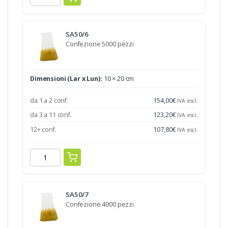
SA50/6
Confezione 5000 pezzi
Dimensioni (Lar x Lun):
10 × 20 cm
da 1 a 2 conf.
154,00
€
IVA escl.
da 3 a 11 conf.
123,20
€
IVA escl.
12+ conf.
107,80
€
IVA escl.
SA50/7
Confezione 4000 pezzi