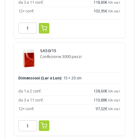
da 3 a 11 conf.
118,80
€
IVA escl.
12+ conf.
103,95
€
IVA escl.
SA50/15
Confezione 3000 pezzi
Dimensioni (Lar x Lun):
15 × 20 cm
da 1 a 2 conf.
138,60
€
IVA escl.
da 3 a 11 conf.
110,88
€
IVA escl.
12+ conf.
97,02
€
IVA escl.