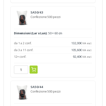
SA50/43
Confezione 500 pezzi
Dimensioni (Lar x Lun):
50 × 60 cm
da 1 a 2 conf.
132,00
€
IVA escl.
da 3 a 11 conf.
105,60
€
IVA escl.
12+ conf.
92,40
€
IVA escl.
SA50/44
Confezione 500 pezzi