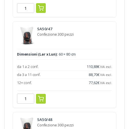
SA50/47
Confezione 300 pezzi
Dimensioni (Lar x Lun):
60 × 80 cm
da 1 a 2 conf.
110,88
€
IVA escl.
da 3 a 11 conf.
88,70
€
IVA escl.
12+ conf.
77,62
€
IVA escl.
SA50/48
Confezione 300 pezzi