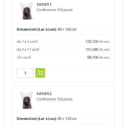
SA50/51
Confezione 150 pezzi
Dimensioni (Lar x Lun):
80 × 160 cm
da 1 a 2 conf.
126,72
€
IVA escl.
da 3 a 11 conf.
101,38
€
IVA escl.
12+ conf.
88,70
€
IVA escl.
SA50/52
Confezione 150 pezzi
Dimensioni (Lar x Lun):
85 × 130 cm