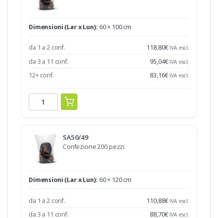
Dimensioni (Lar x Lun):
60 × 100 cm
da 1 a 2 conf.
118,80
€
IVA escl.
da 3 a 11 conf.
95,04
€
IVA escl.
12+ conf.
83,16
€
IVA escl.
SA50/49
Confezione 200 pezzi
Dimensioni (Lar x Lun):
60 × 120 cm
da 1 a 2 conf.
110,88
€
IVA escl.
da 3 a 11 conf.
88,70
€
IVA escl.