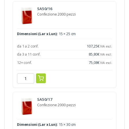
SA50/16
Confezione 2000 pezzi
Dimensioni (Lar x Lun):
15 × 25 cm
da 1 a 2 conf.
107,25
€
IVA escl.
da 3 a 11 conf.
85,80
€
IVA escl.
12+ conf.
75,08
€
IVA escl.
SA50/17
Confezione 2000 pezzi
Dimensioni (Lar x Lun):
15 × 30 cm