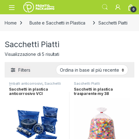
Skip to navigation
Skip to content
Open
0
Home
Buste e Sacchetti in Plastica
Sacchetti Piatti
Sacchetti Piatti
Ordina in base al più recente
Visualizzazione di 5 risultati
Filters
Imballi anticorrosivi
,
Sacchetti
Sacchetti Piatti
Piatti
Sacchetti in plastica
Sacchetti in plastica
anticorrosivo VCI
trasparente my 38