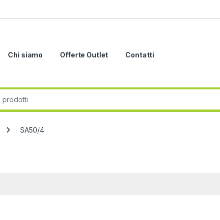
Chi siamo
Offerte Outlet
Contatti
r:
SA50/4