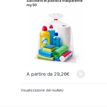
Sacchetti in plastica trasparente
my 50
A partire da
29,26
€
Questo prodotto ha più varianti. Le opzioni possono
Visualizzazione del risultato