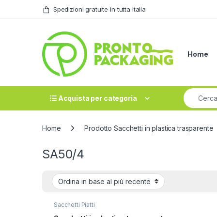
Skip to navigation
Skip to content
Spedizioni gratuite in tutta Italia
Home
Search fo
Acquista per categoria
Home
Prodotto Sacchetti in plastica trasparente
SA50/4
Sacchetti Piatti