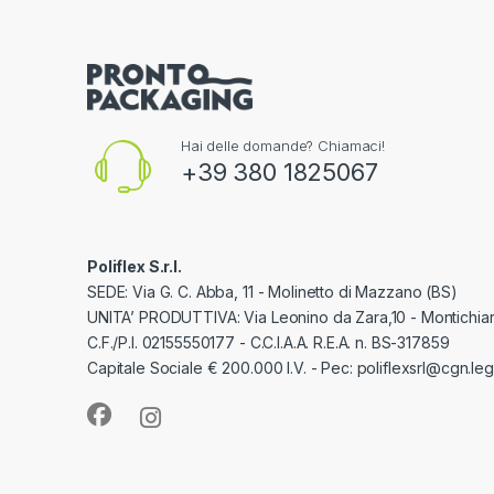
Hai delle domande? Chiamaci!
+39 380 1825067
Poliflex S.r.l.
SEDE: Via G. C. Abba, 11 - Molinetto di Mazzano (BS)
UNITA’ PRODUTTIVA: Via Leonino da Zara,10 - Montichiar
C.F./P.I. 02155550177 - C.C.I.A.A. R.E.A. n. BS-317859
Capitale Sociale € 200.000 I.V. - Pec: poliflexsrl@cgn.lega