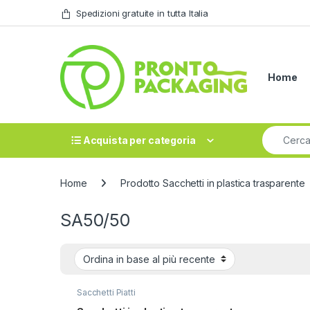
Skip to navigation
Skip to content
Spedizioni gratuite in tutta Italia
Home
Search fo
Acquista per categoria
Home
Prodotto Sacchetti in plastica trasparente
SA50/50
Sacchetti Piatti