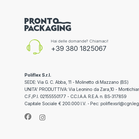
Hai delle domande? Chiamaci!
+39 380 1825067
Poliflex S.r.l.
SEDE: Via G. C. Abba, 11 - Molinetto di Mazzano (BS)
UNITA’ PRODUTTIVA: Via Leonino da Zara,10 - Montichiar
C.F./P.I. 02155550177 - C.C.I.A.A. R.E.A. n. BS-317859
Capitale Sociale € 200.000 I.V. - Pec: poliflexsrl@cgn.lega