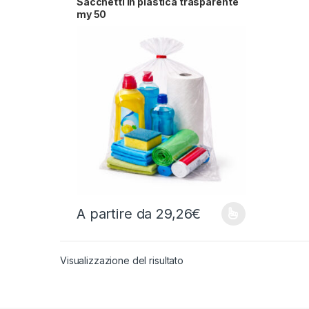
Sacchetti in plastica trasparente
my 50
A partire da
29,26
€
Questo prodotto ha più varianti. Le opzioni possono
Visualizzazione del risultato