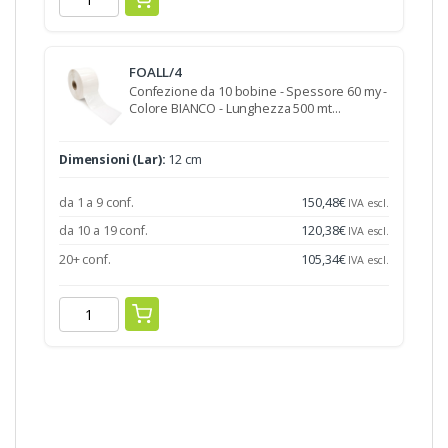
FOALL/4
Confezione da 10 bobine - Spessore 60 my -
Colore BIANCO - Lunghezza 500 mt…
Dimensioni (Lar):
12 cm
da 1 a 9 conf.
150,48
€
IVA escl.
da 10 a 19 conf.
120,38
€
IVA escl.
20+ conf.
105,34
€
IVA escl.