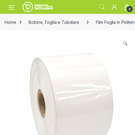
Skip to navigation
Skip to content
Open
0
Home
Bobine, Foglia e Tubolare
Film Foglia in Polite
🔍