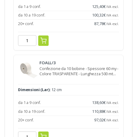
da 1 a 9 conf.
125,40
€
IVA escl.
da 10 a 19 conf.
100,32
€
IVA escl.
20+ conf.
87,78
€
IVA escl.
FOALL/3
Confezione da 10 bobine - Spessore 60 my -
Colore TRASPARENTE - Lunghezza 500 mt…
Dimensioni (Lar):
12 cm
da 1 a 9 conf.
138,60
€
IVA escl.
da 10 a 19 conf.
110,88
€
IVA escl.
20+ conf.
97,02
€
IVA escl.