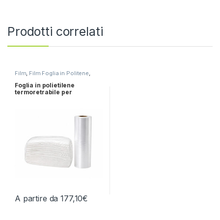
Prodotti correlati
Film
,
Film Foglia in Politene
,
Film Foglia in Politene
Termoretraibile
,
Speciale
Foglia in polietilene
"Lavanderia"
termoretrabile per
lavanderie industriali
A partire da
177,10
€
Questo prodotto ha più varianti. Le opzioni possono essere scelt