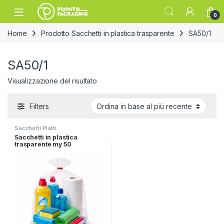
Skip to navigation
Skip to content
Open
0
Home
Prodotto Sacchetti in plastica trasparente
SA50/1
SA50/1
Visualizzazione del risultato
Filters
Sacchetti Piatti
Sacchetti in plastica
trasparente my 50