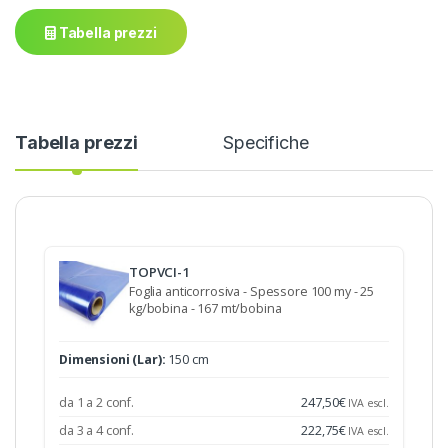
Tabella prezzi
Tabella prezzi
Specifiche
TOPVCI-1
Foglia anticorrosiva - Spessore 100 my - 25
kg/bobina - 167 mt/bobina
Dimensioni (Lar):
150 cm
da 1 a 2 conf.
247,50
€
IVA escl.
da 3 a 4 conf.
222,75
€
IVA escl.