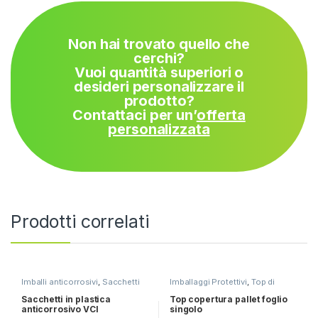
Non hai trovato quello che
cerchi?
Vuoi quantità superiori o
desideri personalizzare il
prodotto?
Contattaci per un’
offerta
personalizzata
Prodotti correlati
Imballi anticorrosivi
,
Sacchetti
Imballaggi Protettivi
,
Top di
Piatti
Copertura
Sacchetti in plastica
Top copertura pallet foglio
anticorrosivo VCI
singolo