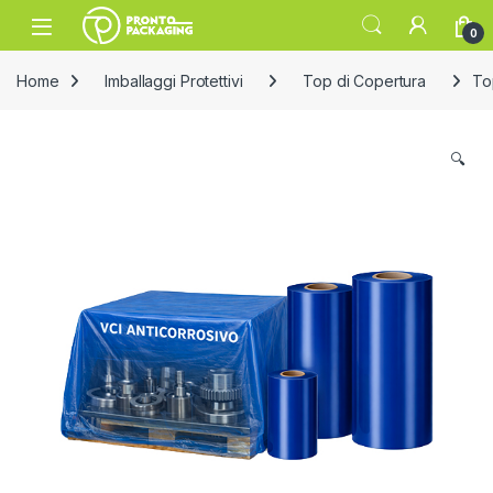
Skip to navigation
Skip to content
Open
0
Home
Imballaggi Protettivi
Top di Copertura
To
🔍