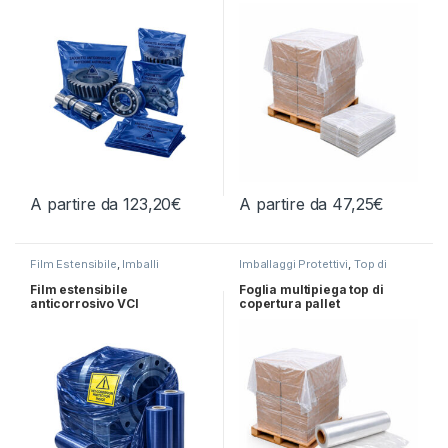
A partire da
123,20
€
A partire da
47,25
€
Questo prodotto ha più varianti. Le opzioni possono essere scelt
Questo prodotto ha più varianti.
Film Estensibile
,
Imballi
Imballaggi Protettivi
,
Top di
anticorrosivi
Copertura
Film estensibile
Foglia multipiega top di
anticorrosivo VCI
copertura pallet