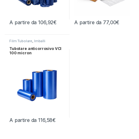
A partire da
106,92
€
A partire da
77,00
€
Questo prodotto ha più varianti. Le opzioni possono essere scelt
Questo prodotto ha più varianti.
Film Tubolare
,
Imballi
anticorrosivi
Tubolare anticorrosivo VCI
100 micron
A partire da
116,58
€
Questo prodotto ha più varianti. Le opzioni possono essere scelt