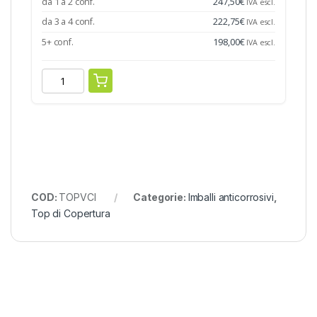
da 1 a 2 conf.
247,50
€
IVA escl.
da 3 a 4 conf.
222,75
€
IVA escl.
5+ conf.
198,00
€
IVA escl.
COD:
TOPVCI
Categorie:
Imballi anticorrosivi
,
Top di Copertura