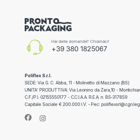
Hai delle domande? Chiamaci!
+39 380 1825067
Poliflex S.r.l.
SEDE: Via G. C. Abba, 11 - Molinetto di Mazzano (BS)
UNITA’ PRODUTTIVA: Via Leonino da Zara,10 - Montichiar
C.F./P.I. 02155550177 - C.C.I.A.A. R.E.A. n. BS-317859
Capitale Sociale € 200.000 I.V. - Pec: poliflexsrl@cgn.lega