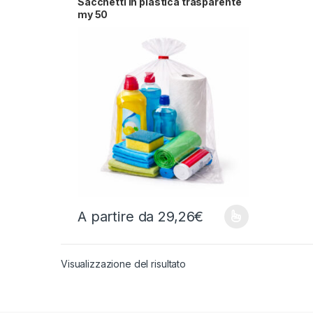
Sacchetti in plastica trasparente
my 50
A partire da
29,26
€
Questo prodotto ha più varianti. Le opzioni possono
Visualizzazione del risultato