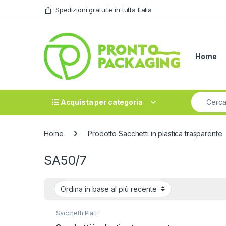
Skip to navigation
Skip to content
Spedizioni gratuite in tutta Italia
Home
Search fo
Acquista per categoria
Home
Prodotto Sacchetti in plastica trasparente
SA50/7
Sacchetti Piatti