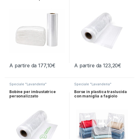
lavanderie industriali
A partire da
177,10
€
A partire da
123,20
€
Questo prodotto ha più varianti. Le opzioni possono essere scelt
Questo prodotto ha più varianti.
Speciale "Lavanderia"
Speciale "Lavanderia"
Bobine per imbustatrice
Borse in plastica traslucida
personalizzato
con maniglia a fagiolo