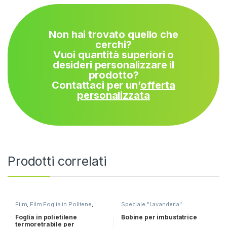
Non hai trovato quello che
cerchi?
Vuoi quantità superiori o
desideri personalizzare il
prodotto?
Contattaci per un’
offerta
personalizzata
Prodotti correlati
Film
,
Film Foglia in Politene
,
Speciale "Lavanderia"
Film Foglia in Politene
Termoretraibile
,
Speciale
Foglia in polietilene
Bobine per imbustatrice
"Lavanderia"
termoretrabile per