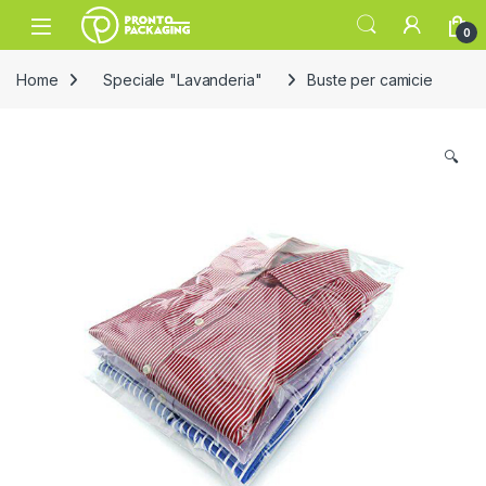
Skip to navigation
Skip to content
Open
0
Home
Speciale "Lavanderia"
Buste per camicie
🔍