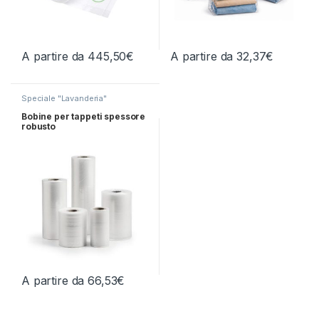
A partire da
445,50
€
A partire da
32,37
€
Questo prodotto ha più varianti. Le opzioni possono essere scelt
Questo prodotto ha più varianti.
Speciale "Lavanderia"
Bobine per tappeti spessore
robusto
A partire da
66,53
€
Questo prodotto ha più varianti. Le opzioni possono essere scelt