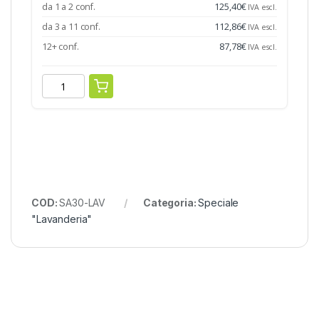
da 1 a 2 conf.
125,40
€
IVA escl.
da 3 a 11 conf.
112,86
€
IVA escl.
12+ conf.
87,78
€
IVA escl.
COD:
SA30-LAV
Categoria:
Speciale
"Lavanderia"