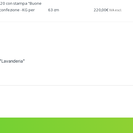
g 20 con stampa "Buone
 confezione - KG per
63 cm
220,00
€
IVA escl.
 "Lavanderia"