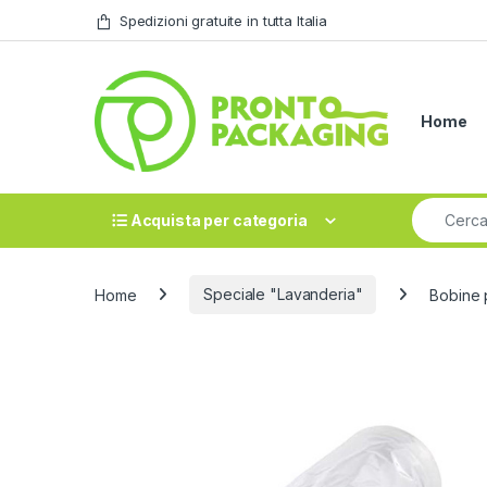
Skip to navigation
Skip to content
Spedizioni gratuite in tutta Italia
Home
Search fo
Acquista per categoria
Home
Speciale "Lavanderia"
Bobine 