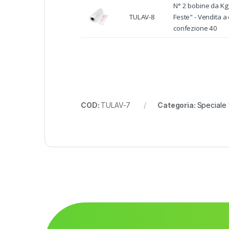
N° 2 bobine da K
TULAV-8
Feste" - Vendita a
confezione 40
COD:
TULAV-7
Categoria:
Speciale