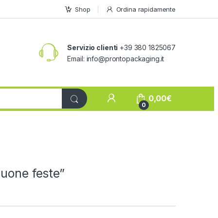
Shop
Ordina rapidamente
Servizio clienti
+39 380 1825067
Email:
info@prontopackaging.it
My Account
0,00
€
0
Buone feste”