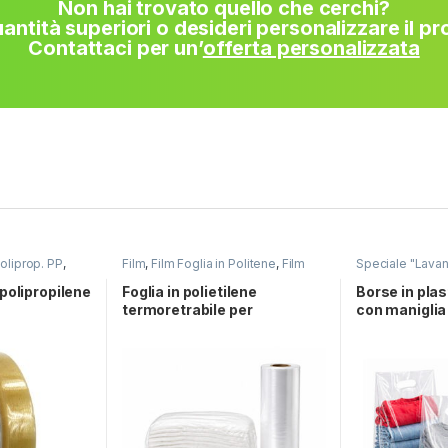
Non hai trovato quello che cerchi?
antità superiori o desideri personalizzare il p
Contattaci per un’
offerta personalizzata
oliprop. PP
,
Film
,
Film Foglia in Politene
,
Film
Speciale "Lavan
ia"
Foglia in Politene Termoretraibile
,
Speciale "Lavanderia"
polipropilene
Foglia in polietilene
Borse in plas
termoretrabile per
con maniglia 
lavanderie industriali