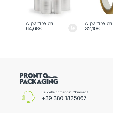
A partire da
A partire da
64,68
€
32,10
€
Questo prodotto ha più varianti. Le opzioni possono e
Questo prodotto h
Hai delle domande? Chiamaci!
+39 380 1825067