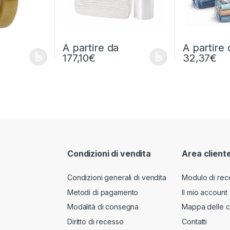
A partire da
A partire 
177,10
€
32,37
€
ssere scelte nella pagina del prodotto
a più varianti. Le opzioni possono essere scelte nella pagina del pr
Questo prodotto ha più varianti. Le opzioni posso
Questo prodott
Condizioni di vendita
Area client
Condizioni generali di vendita
Modulo di rec
Metodi di pagamento
Il mio account
Modalità di consegna
Mappa delle c
Diritto di recesso
Contatti