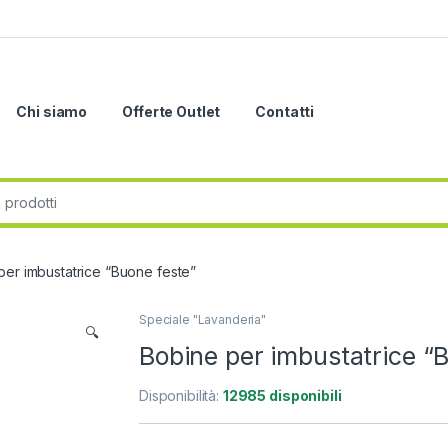
Chi siamo
Offerte Outlet
Contatti
r:
per imbustatrice “Buone feste”
Speciale "Lavanderia"
🔍
Bobine per imbustatrice “
Disponibilità:
12985 disponibili