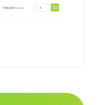
198,00
€
IVA escl.