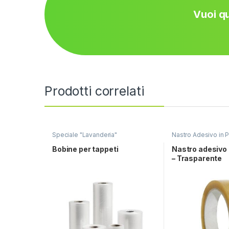
Vuoi qu
Prodotti correlati
Speciale "Lavanderia"
Nastro Adesivo in P
Speciale "Lavander
Bobine per tappeti
Nastro adesivo 
– Trasparente