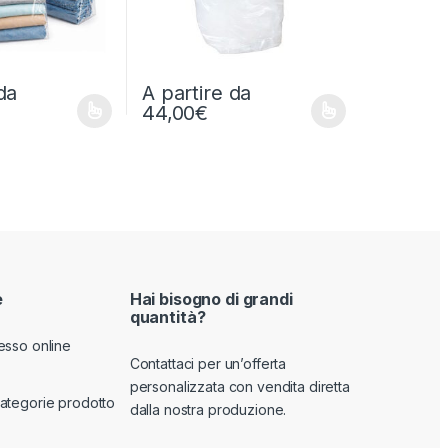
da
A partire da
44,00
€
odotto
no essere scelte nella pagina del prodotto
o ha più varianti. Le opzioni possono essere scelte nella pagina del
Questo prodotto ha più varianti. Le opzioni po
e
Hai bisogno di grandi
quantità?
esso online
Contattaci per un’offerta
personalizzata con vendita diretta
ategorie prodotto
dalla nostra produzione.