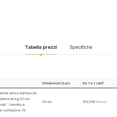
Tabella prezzi
Specifiche
Dimensioni (Lar)
da 1 a 1 conf.
arenti senza stampa da
bobina da Kg 20 con
63 cm
302,50
€
IVA escl.
te" - Vendita a
er confezione 70