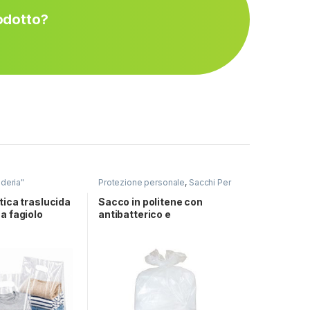
rodotto?
deria"
Protezione personale
,
Sacchi Per
Rifiuti
,
Speciale "Lavanderia"
tica traslucida
Sacco in politene con
a fagiolo
antibatterico e
antimicrobico