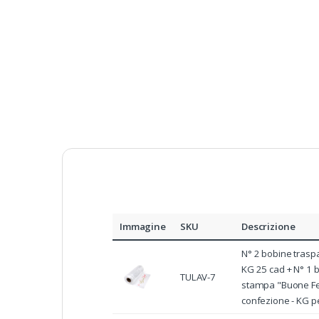
Immagine
SKU
Descrizione
N° 2 bobine trasp
KG 25 cad + N° 1 
TULAV-7
stampa "Buone Fes
confezione - KG p