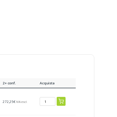
2+ conf.
Acquista
272,25
€
IVA escl.