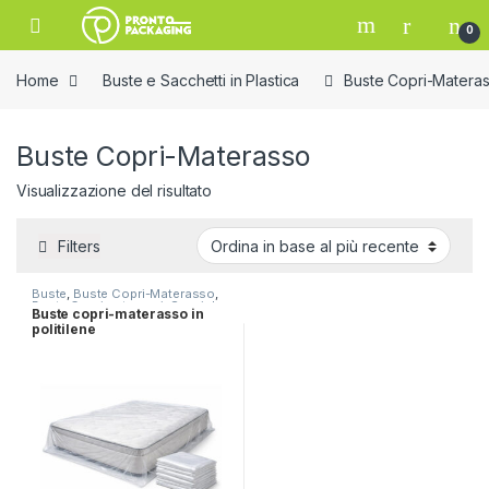
Skip to navigation
Skip to content
Open
0
Home
Buste e Sacchetti in Plastica
Buste Copri-Matera
Buste Copri-Materasso
Visualizzazione del risultato
Filters
Buste
,
Buste Copri-Materasso
,
Buste Coprimaterassi
,
Speciale
Buste copri-materasso in
"Lavanderia"
politilene