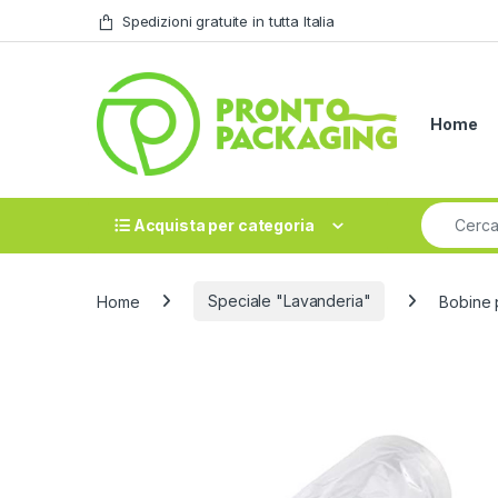
Skip to navigation
Skip to content
Spedizioni gratuite in tutta Italia
Home
Search fo
Acquista per categoria
Home
Speciale "Lavanderia"
Bobine 