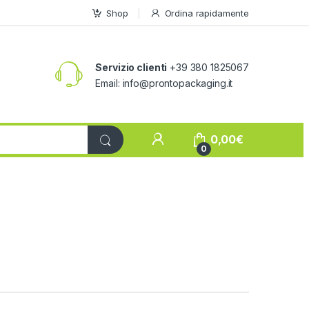
Shop
Ordina rapidamente
Servizio clienti
+39 380 1825067
Email:
info@prontopackaging.it
My Account
0,00
€
0