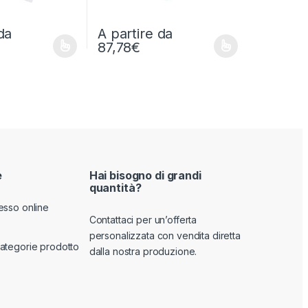
da
A partire da
87,78
€
odotto
no essere scelte nella pagina del prodotto
o ha più varianti. Le opzioni possono essere scelte nella pagina del
Questo prodotto ha più varianti. Le opzioni po
e
Hai bisogno di grandi
quantità?
esso online
Contattaci per un’offerta
personalizzata con vendita diretta
ategorie prodotto
dalla nostra produzione.