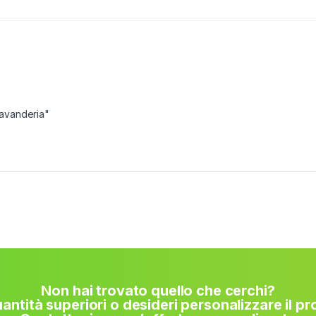
Lavanderia"
Non hai trovato quello che cerchi?
antità superiori o desideri personalizzare il p