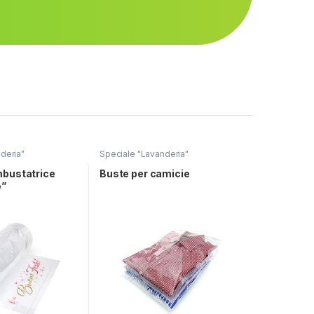
deria"
Speciale "Lavanderia"
mbustatrice
Buste per camicie
e”