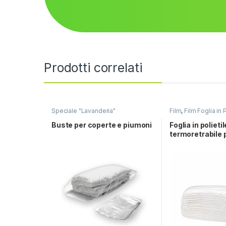
Prodotti correlati
Speciale "Lavanderia"
Film
,
Film Foglia in 
Foglia in Politene T
Speciale "Lavander
Buste per coperte e piumoni
Foglia in polieti
termoretrabile 
lavanderie indus