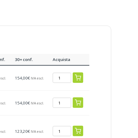
nf.
30+ conf.
Acquista
154,00
€
escl.
IVA escl.
154,00
€
escl.
IVA escl.
123,20
€
escl.
IVA escl.