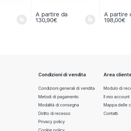
A partire da
A partire 
130,90
€
198,00
€
ssere scelte nella pagina del prodotto
a più varianti. Le opzioni possono essere scelte nella pagina del pr
Questo prodotto ha più varianti. Le opzioni posso
Questo prodott
Condizioni di vendita
Area client
Condizioni generali di vendita
Modulo di rec
Metodi di pagamento
Il mio account
Modalità di consegna
Mappa delle c
Diritto di recesso
Contatti
Privacy policy
Cookie policy