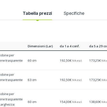
Tabella prezzi
Specifiche
Dimensioni (Lar)
da 1 a 4 conf.
da 5 a 29 co
Bobine per
tene trasparente
60 cm
192,50
€
173,25
€
IVA escl.
IVA 
Bobine per
tene trasparente
63 cm
192,50
€
173,25
€
IVA escl.
IVA 
Bobine per
tene trasparente
60 cm
154,00
€
138,60
€
IVA escl.
IVA 
Larghezza: