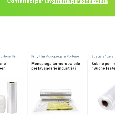
Contattaci per un’
offerta personalizzata
Politene
,
Film
Film
,
Film Monopiega in Politene
Speciale "Lavan
ermoretraibile
,
Termoretraibile
,
Speciale
ia"
"Lavanderia"
lene
Monopiega termoretraibile
Bobine per i
per
per lavanderie industriali
“Buone fest
triali