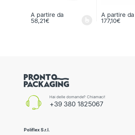
A partire da
A partire da
58,21
€
177,10
€
Questo prodotto ha più varianti. Le opzioni possono e
Questo prodotto h
Hai delle domande? Chiamaci!
+39 380 1825067
Poliflex S.r.l.