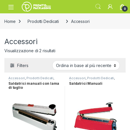
Skip to navigation
Skip to content
Open
0
Home
Prodotti Dedicati
Accessori
Accessori
Ordina in base al più recente
Visualizzazione di 2 risultati
Filters
Accessori
,
Prodotti Dedicati
,
Accessori
,
Prodotti Dedicati
,
Saldatrici
Saldatrici
Saldatrici manuali con lama
Saldatrici Manuali
di taglio