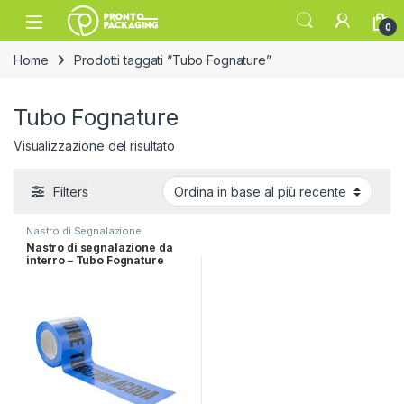
Skip to navigation
Skip to content
Open
0
Home
Prodotti taggati “Tubo Fognature”
Tubo Fognature
Visualizzazione del risultato
Filters
Nastro di Segnalazione
Nastro di segnalazione da
interro – Tubo Fognature