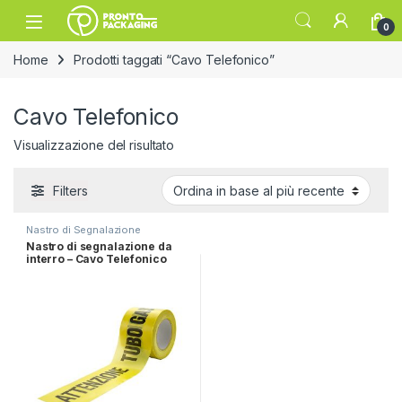
Skip to navigation
Skip to content
Open
0
Home
Prodotti taggati “Cavo Telefonico”
Cavo Telefonico
Visualizzazione del risultato
Filters
Nastro di Segnalazione
Nastro di segnalazione da
interro – Cavo Telefonico