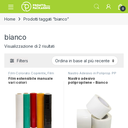
Skip to navigation
Skip to content
Open
0
Home
Prodotti taggati “bianco”
bianco
Ordina in base al più recente
Visualizzazione di 2 risultati
Filters
Film Colorato Coprente
,
Film
Nastro Adesivo in Poliprop. PP
Manuale
Film estensibile manuale
Nastro adesivo
vari colori
polipropilene – Bianco