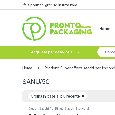
Skip to navigation
Skip to content
Spedizioni gratuite in tutta Italia
Home
Search fo
Acquista per categoria
Home
Prodotto Super offerta sacchi neri immondi
SANU/50
Outlet
,
Sacchi Per Rifiuti
,
Sacchi Standard
,
Super Offerta Sacchi Neri