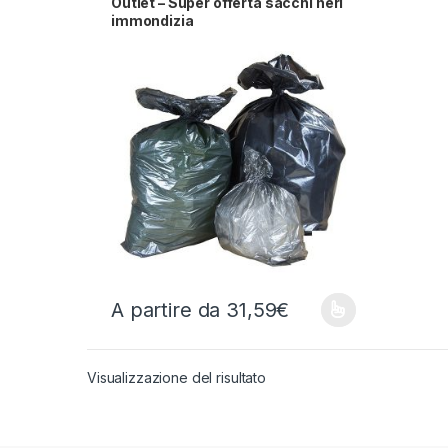
Outlet – Super offerta sacchi neri
immondizia
A partire da
31,59
€
Questo prodotto ha più varianti. Le opzioni possono
Visualizzazione del risultato