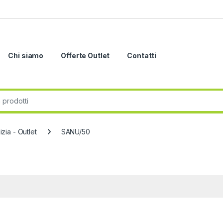
Chi siamo
Offerte Outlet
Contatti
r:
zia - Outlet
SANU/50