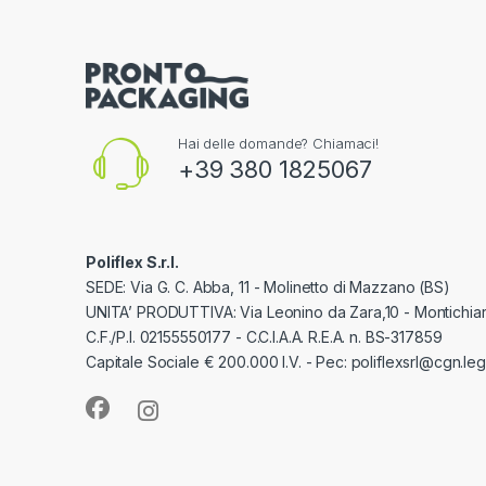
Hai delle domande? Chiamaci!
+39 380 1825067
Poliflex S.r.l.
SEDE: Via G. C. Abba, 11 - Molinetto di Mazzano (BS)
UNITA’ PRODUTTIVA: Via Leonino da Zara,10 - Montichiar
C.F./P.I. 02155550177 - C.C.I.A.A. R.E.A. n. BS-317859
Capitale Sociale € 200.000 I.V. - Pec: poliflexsrl@cgn.lega