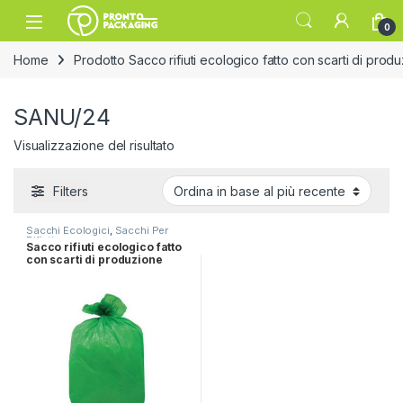
Skip to navigation
Skip to content
Open
0
Home
Prodotto Sacco rifiuti ecologico fatto con scarti di prod
SANU/24
Visualizzazione del risultato
Filters
Sacchi Ecologici
,
Sacchi Per
Rifiuti
Sacco rifiuti ecologico fatto
con scarti di produzione