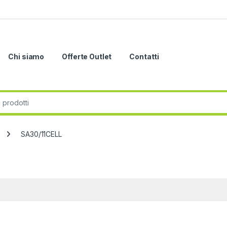
Chi siamo
Offerte Outlet
Contatti
r:
SA30/11CELL