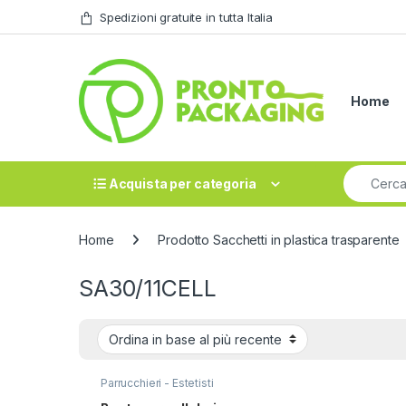
Skip to navigation
Skip to content
Spedizioni gratuite in tutta Italia
Home
Search fo
Acquista per categoria
Home
Prodotto Sacchetti in plastica trasparente
SA30/11CELL
Parrucchieri - Estetisti