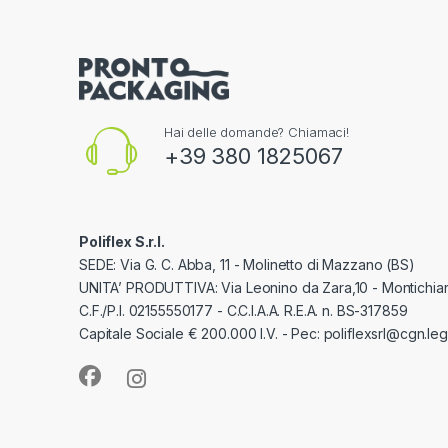
Hai delle domande? Chiamaci!
+39 380 1825067
Poliflex S.r.l.
SEDE: Via G. C. Abba, 11 - Molinetto di Mazzano (BS)
UNITA’ PRODUTTIVA: Via Leonino da Zara,10 - Montichiar
C.F./P.I. 02155550177 - C.C.I.A.A. R.E.A. n. BS-317859
Capitale Sociale € 200.000 I.V. - Pec: poliflexsrl@cgn.lega