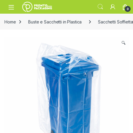
Skip to navigation
Skip to content
Open
0
Home
Buste e Sacchetti in Plastica
Sacchetti Soffietta
🔍