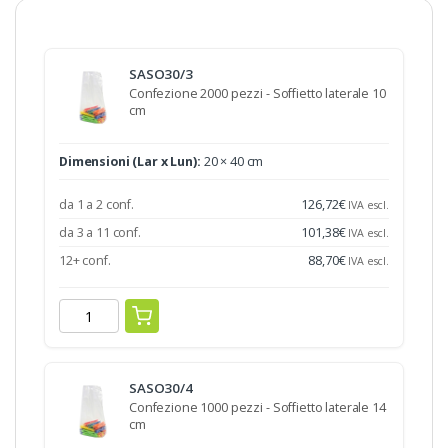
SASO30/3
Confezione 2000 pezzi - Soffietto laterale 10
cm
Dimensioni (Lar x Lun):
20 × 40 cm
da 1 a 2 conf.
126,72
€
IVA escl.
da 3 a 11 conf.
101,38
€
IVA escl.
12+ conf.
88,70
€
IVA escl.
SASO30/4
Confezione 1000 pezzi - Soffietto laterale 14
cm