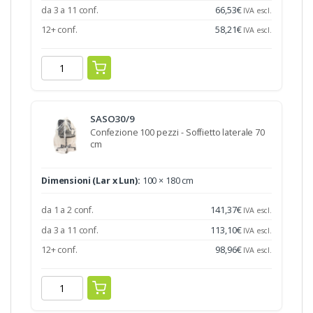
da 3 a 11 conf.
66,53
€
IVA escl.
12+ conf.
58,21
€
IVA escl.
SASO30/9
Confezione 100 pezzi - Soffietto laterale 70
cm
Dimensioni (Lar x Lun):
100 × 180 cm
da 1 a 2 conf.
141,37
€
IVA escl.
da 3 a 11 conf.
113,10
€
IVA escl.
12+ conf.
98,96
€
IVA escl.