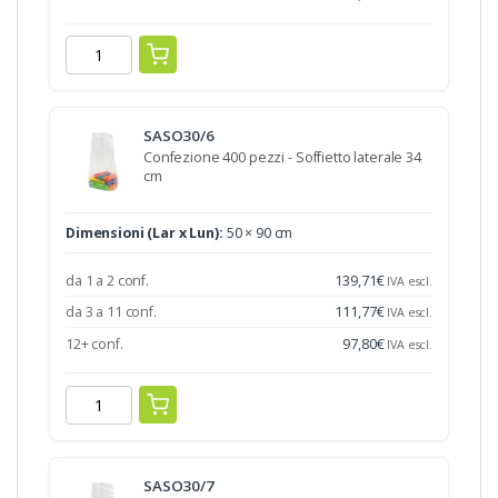
SASO30/6
Confezione 400 pezzi - Soffietto laterale 34
cm
Dimensioni (Lar x Lun):
50 × 90 cm
da 1 a 2 conf.
139,71
€
IVA escl.
da 3 a 11 conf.
111,77
€
IVA escl.
12+ conf.
97,80
€
IVA escl.
SASO30/7