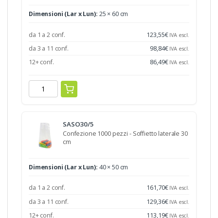
Dimensioni (Lar x Lun):
25 × 60 cm
da 1 a 2 conf.
123,55
€
IVA escl.
da 3 a 11 conf.
98,84
€
IVA escl.
12+ conf.
86,49
€
IVA escl.
SASO30/5
Confezione 1000 pezzi - Soffietto laterale 30
cm
Dimensioni (Lar x Lun):
40 × 50 cm
da 1 a 2 conf.
161,70
€
IVA escl.
da 3 a 11 conf.
129,36
€
IVA escl.
12+ conf.
113,19
€
IVA escl.