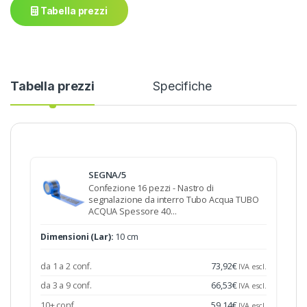
Tabella prezzi
Tabella prezzi
Specifiche
SEGNA/5
Confezione 16 pezzi - Nastro di
segnalazione da interro Tubo Acqua TUBO
ACQUA Spessore 40…
Dimensioni (Lar):
10 cm
da 1 a 2 conf.
73,92
€
IVA escl.
da 3 a 9 conf.
66,53
€
IVA escl.
10+ conf.
59,14
€
IVA escl.