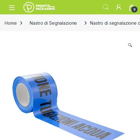
Skip to navigation
Skip to content
Open
0
Home
Nastro di Segnalazione
Nastro di segnalazione 
🔍