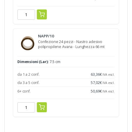
NAPP/10
Confezione 24 pezzi - Nastro adesivo
polipropilene Avana - Lunghezza 66 mt
Dimensioni (Lar):
7.5 cm
da 1 a 2 conf.
63,36
€
IVA escl.
da 3 a 5 conf.
57,02
€
IVA escl.
6+ conf.
50,69
€
IVA escl.