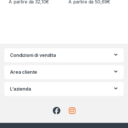
A partire da
32,10
€
A partire da
50,69
€
Questo prodotto ha più varianti. Le opzioni possono essere scelt
Questo prodotto ha più varianti.
Condizioni di vendita
Area cliente
L’azienda