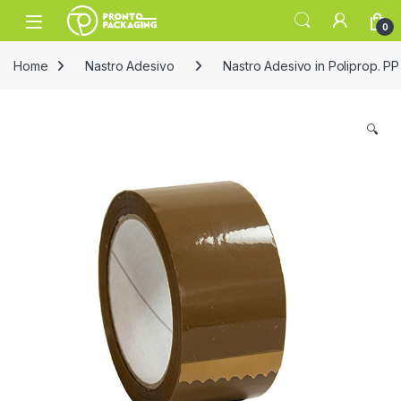
Skip to navigation
Skip to content
Open
0
Home
Nastro Adesivo
Nastro Adesivo in Poliprop. PP
🔍