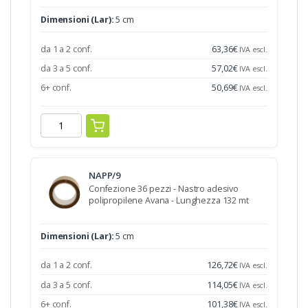
Dimensioni (Lar):
5 cm
da 1 a 2 conf.
63,36
€
IVA escl.
da 3 a 5 conf.
57,02
€
IVA escl.
6+ conf.
50,69
€
IVA escl.
NAPP/9
Confezione 36 pezzi - Nastro adesivo
polipropilene Avana - Lunghezza 132 mt
Dimensioni (Lar):
5 cm
da 1 a 2 conf.
126,72
€
IVA escl.
da 3 a 5 conf.
114,05
€
IVA escl.
6+ conf.
101,38
€
IVA escl.