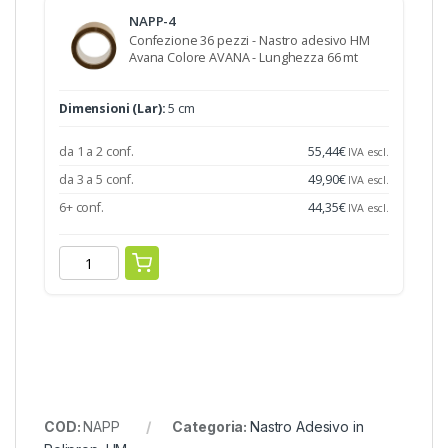
NAPP-4
Confezione 36 pezzi - Nastro adesivo HM
Avana Colore AVANA - Lunghezza 66 mt
Dimensioni (Lar):
5 cm
da 1 a 2 conf.
55,44
€
IVA escl.
da 3 a 5 conf.
49,90
€
IVA escl.
6+ conf.
44,35
€
IVA escl.
COD:
NAPP
Categoria:
Nastro Adesivo in