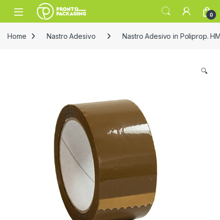
Skip to navigation
Skip to content
Open
0
Home
Nastro Adesivo
Nastro Adesivo in Poliprop. H
🔍