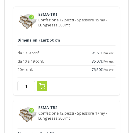
ESMA-TR1
Confezione 12 pezzi - Spessore 15 my -
Lunghezza 300 mt
Dimensioni (Lar):
50 cm
da 1 a 9 conf.
95,63
€
IVA escl.
da 10 a 19 conf.
86,07
€
IVA escl.
20+ conf.
76,50
€
IVA escl.
ESMA-TR2
Confezione 12 pezzi - Spessore 17 my -
Lunghezza 300 mt