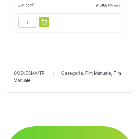
20+ conf.
91,48
€
IVA escl.
COD:
ESMA/TR
Categorie:
Film Manuale
,
Film
Manuale