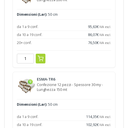
Dimensioni (Lar):
50 cm
da 1 a 9 conf.
95,63
€
IVA escl.
da 10 a 19 conf.
86,07
€
IVA escl.
20+ conf.
76,50
€
IVA escl.
ESMA-TR6
Confezione 12 pezzi - Spessore 30 my -
Lunghezza 150 mt
Dimensioni (Lar):
50 cm
da 1 a 9 conf.
114,35
€
IVA escl.
da 10 a 19 conf.
102,92
€
IVA escl.