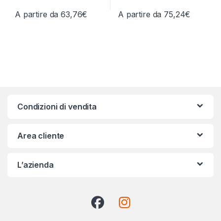
A partire da
63,76
€
A partire da
75,24
€
Questo prodotto ha più varianti. Le opzioni possono essere scelt
Questo prodotto ha più varianti.
Condizioni di vendita
Area cliente
L’azienda