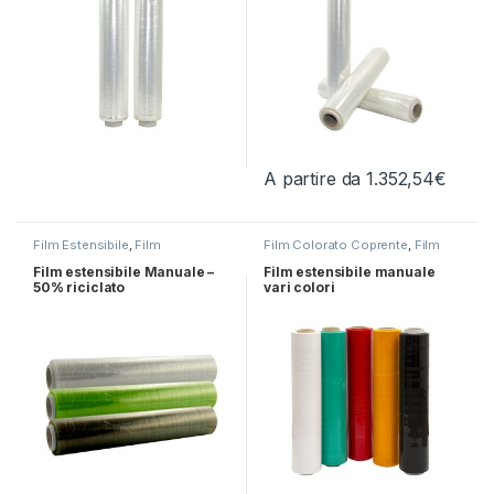
A partire da
1.352,54
€
Questo prodotto ha più varianti.
Film Estensibile
,
Film
Film Colorato Coprente
,
Film
estensibile Riciclato
,
Film
Manuale
Manuale
Film estensibile Manuale –
Film estensibile manuale
50% riciclato
vari colori