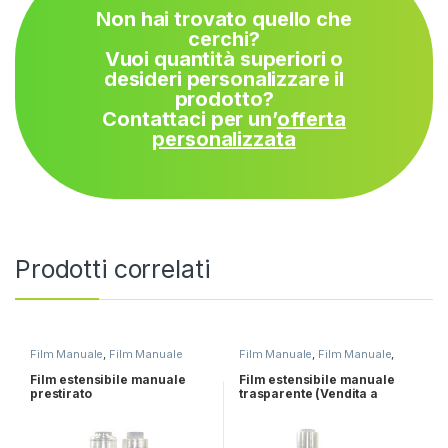
Non hai trovato quello che
cerchi?
Vuoi quantità superiori o
desideri personalizzare il
prodotto?
Contattaci per un’
offerta
personalizzata
Prodotti correlati
Film Manuale
,
Film Manuale
Film Manuale
,
Film Manuale
,
Prestirato
Outlet
Film estensibile manuale
Film estensibile manuale
prestirato
trasparente (Vendita a
bancale)