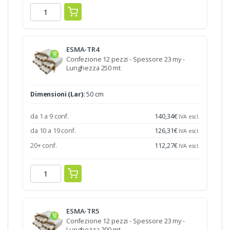
ESMA-TR4
Confezione 12 pezzi - Spessore 23 my -
Lunghezza 250 mt
Dimensioni (Lar):
50 cm
da 1 a 9 conf.
140,34
€
IVA escl.
da 10 a 19 conf.
126,31
€
IVA escl.
20+ conf.
112,27
€
IVA escl.
ESMA-TR5
Confezione 12 pezzi - Spessore 23 my -
Lunghezza 200 mt