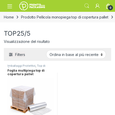
Skip to navigation
Skip to content
Open
0
Home
Prodotto Pellicola monopiega top di copertura pallet
TOP25/5
Visualizzazione del risultato
Filters
Imballaggi Protettivi
,
Top di
Copertura
Foglia multipiega top di
copertura pallet