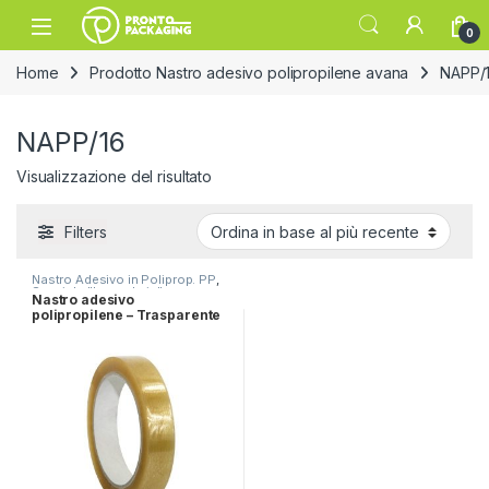
Skip to navigation
Skip to content
Open
0
Home
Prodotto Nastro adesivo polipropilene avana
NAPP/
NAPP/16
Visualizzazione del risultato
Filters
Nastro Adesivo in Poliprop. PP
,
Speciale "Lavanderia"
Nastro adesivo
polipropilene – Trasparente