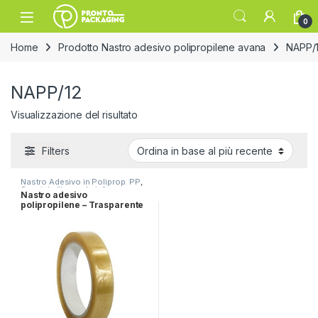
Skip to navigation
Skip to content
Open
0
Home
Prodotto Nastro adesivo polipropilene avana
NAPP/
NAPP/12
Visualizzazione del risultato
Filters
Nastro Adesivo in Poliprop. PP
,
Speciale "Lavanderia"
Nastro adesivo
polipropilene – Trasparente