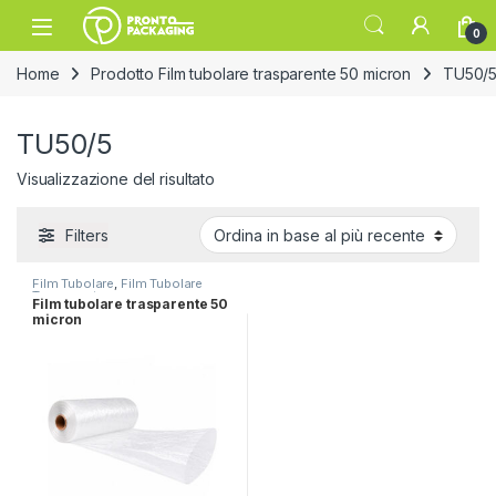
Skip to navigation
Skip to content
Open
0
Home
Prodotto Film tubolare trasparente 50 micron
TU50/
TU50/5
Visualizzazione del risultato
Filters
Film Tubolare
,
Film Tubolare
Trasparente
Film tubolare trasparente 50
micron