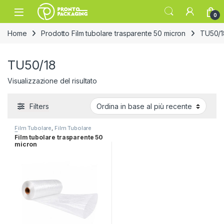
Skip to navigation
Skip to content
Open
0
Home
Prodotto Film tubolare trasparente 50 micron
TU50/1
TU50/18
Visualizzazione del risultato
Filters
Film Tubolare
,
Film Tubolare
Trasparente
Film tubolare trasparente 50
micron