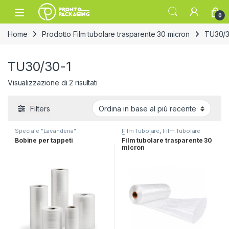
Skip to navigation
Skip to content
Open
0
Home
Prodotto Film tubolare trasparente 30 micron
TU30/3
TU30/30-1
Ordina in base al più recente
Visualizzazione di 2 risultati
Filters
Speciale "Lavanderia"
Film Tubolare
,
Film Tubolare
Trasparente
Bobine per tappeti
Film tubolare trasparente 30
micron