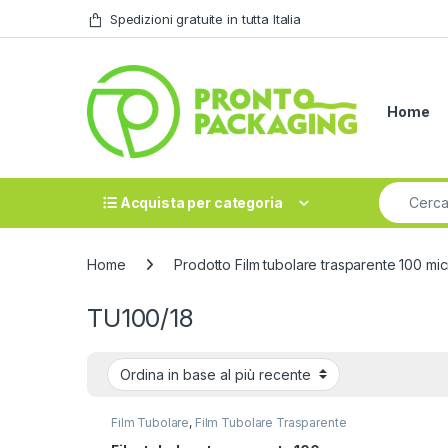
Skip to navigation
Skip to content
Spedizioni gratuite in tutta Italia
Home
Search fo
Acquista per categoria
Home
Prodotto Film tubolare trasparente 100 mi
TU100/18
Film Tubolare
,
Film Tubolare Trasparente