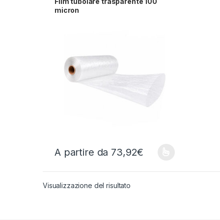
Film tubolare trasparente 100
micron
A partire da
73,92
€
Questo prodotto ha più varianti. Le opzioni possono
Visualizzazione del risultato