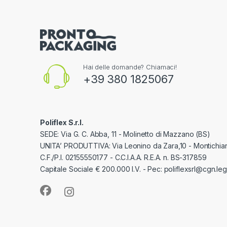
Hai delle domande? Chiamaci!
+39 380 1825067
Poliflex S.r.l.
SEDE: Via G. C. Abba, 11 - Molinetto di Mazzano (BS)
UNITA’ PRODUTTIVA: Via Leonino da Zara,10 - Montichiar
C.F./P.I. 02155550177 - C.C.I.A.A. R.E.A. n. BS-317859
Capitale Sociale € 200.000 I.V. - Pec: poliflexsrl@cgn.lega