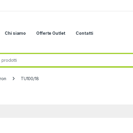
Chi siamo
Offerte Outlet
Contatti
r:
cron
TU100/18