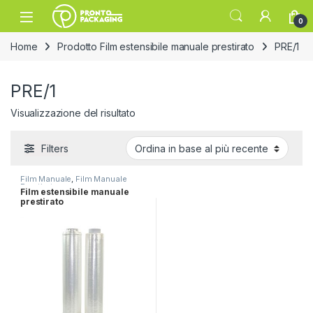
Skip to navigation
Skip to content
Open
0
Home
Prodotto Film estensibile manuale prestirato
PRE/1
PRE/1
Visualizzazione del risultato
Filters
Film Manuale
,
Film Manuale
Prestirato
Film estensibile manuale
prestirato