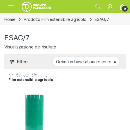
Skip to navigation
Skip to content
Open
0
Home
Prodotto Film estensibile agricolo
ESAG/7
ESAG/7
Visualizzazione del risultato
Filters
Film Agricolo
,
Film
Macchinabile
,
Prodotti Dedicati
Film estensibile agricolo