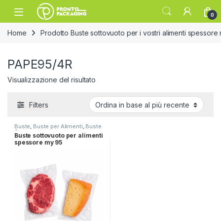
Skip to navigation
Skip to content
Open
0
Home
Prodotto Buste sottovuoto per i vostri alimenti spessore
PAPE95/4R
Visualizzazione del risultato
Filters
Buste
,
Buste per Alimenti
,
Buste
Sottovuoto
Buste sottovuoto per alimenti
spessore my 95