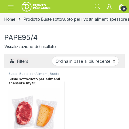
Skip to navigation
Skip to content
Open
0
Home
Prodotto Buste sottovuoto per i vostri alimenti spessore
PAPE95/4
Visualizzazione del risultato
Filters
Buste
,
Buste per Alimenti
,
Buste
Sottovuoto
Buste sottovuoto per alimenti
spessore my 95