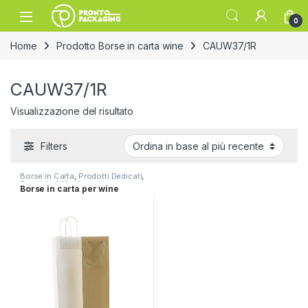
Skip to navigation
Skip to content
Open
0
Home
Prodotto Borse in carta wine
CAUW37/1R
CAUW37/1R
Visualizzazione del risultato
Filters
Borse in Carta
,
Prodotti Dedicati
,
Speciale "Wine"
Borse in carta per wine