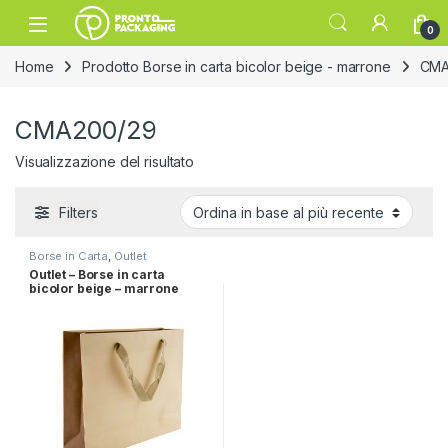
Skip to navigation
Skip to content
Open
0
Home
Prodotto Borse in carta bicolor beige - marrone
CMA
CMA200/29
Visualizzazione del risultato
Filters
Borse in Carta
,
Outlet
Outlet – Borse in carta
bicolor beige – marrone