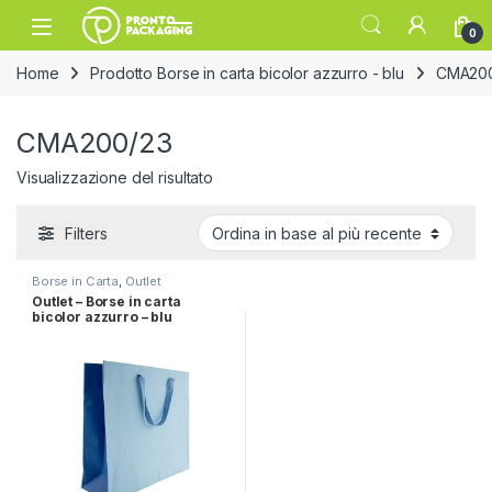
Skip to navigation
Skip to content
Open
0
Home
Prodotto Borse in carta bicolor azzurro - blu
CMA20
CMA200/23
Visualizzazione del risultato
Filters
Borse in Carta
,
Outlet
Outlet – Borse in carta
bicolor azzurro – blu