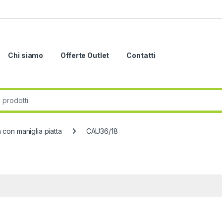
Chi siamo
Offerte Outlet
Contatti
r:
 con maniglia piatta
CAU36/18