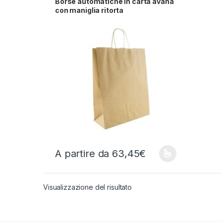
Borse automatiche in carta avana
con maniglia ritorta
A partire da
63,45
€
Questo prodotto ha più varianti. Le opzioni possono
Visualizzazione del risultato