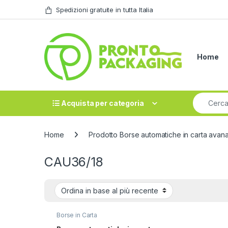
Skip to navigation
Skip to content
Spedizioni gratuite in tutta Italia
Home
Search fo
Acquista per categoria
Home
Prodotto Borse automatiche in carta avana
CAU36/18
Borse in Carta