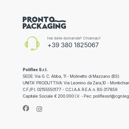
Hai delle domande? Chiamaci!
+39 380 1825067
Poliflex S.r.l.
SEDE: Via G. C. Abba, 11 - Molinetto di Mazzano (BS)
UNITA’ PRODUTTIVA: Via Leonino da Zara,10 - Montichiar
C.F./P.I. 02155550177 - C.C.I.A.A. R.E.A. n. BS-317859
Capitale Sociale € 200.000 I.V. - Pec: poliflexsrl@cgn.lega